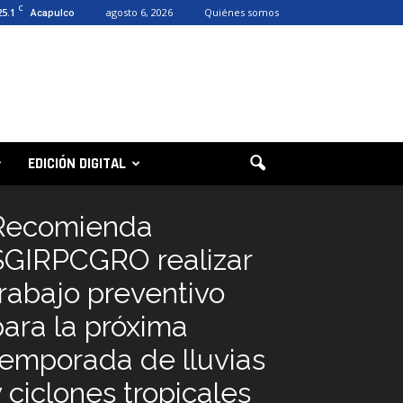
C
25.1
agosto 6, 2026
Quiénes somos
Acapulco
EDICIÓN DIGITAL
Recomienda
SGIRPCGRO realizar
trabajo preventivo
para la próxima
temporada de lluvias
 ciclones tropicales