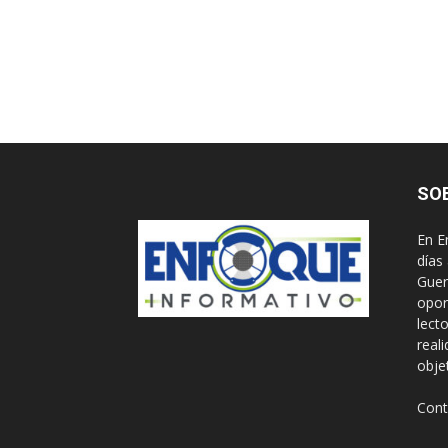
SO
En E
días
Guer
opor
lect
real
obje
Cont