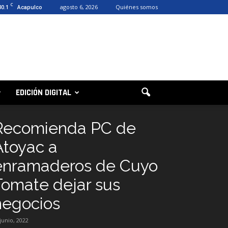
C
30.1
agosto 6, 2026
Quiénes somos
Acapulco
EDICIÓN DIGITAL
Recomienda PC de
Atoyac a
enramaderos de Cuyo
Tomate dejar sus
negocios
 junio, 2022