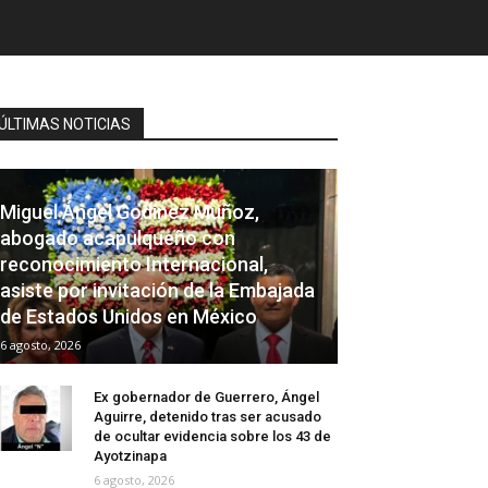
ÚLTIMAS NOTICIAS
Miguel Ángel Godínez Muñoz,
abogado acapulqueño con
reconocimiento Internacional,
asiste por invitación de la Embajada
de Estados Unidos en México
6 agosto, 2026
Ex gobernador de Guerrero, Ángel
Aguirre, detenido tras ser acusado
de ocultar evidencia sobre los 43 de
Ayotzinapa
6 agosto, 2026