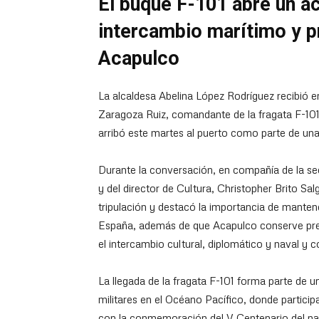
El buque F-101 abre un ac
intercambio marítimo y p
Acapulco
La alcaldesa Abelina López Rodríguez recibió en
Zaragoza Ruiz, comandante de la fragata F-10
arribó este martes al puerto como parte de una
Durante la conversación, en compañía de la sec
y del director de Cultura, Christopher Brito Sal
tripulación y destacó la importancia de mante
España, además de que Acapulco conserve prese
el intercambio cultural, diplomático y naval y
La llegada de la fragata F-101 forma parte de u
militares en el Océano Pacífico, donde particip
con la conmemoración del V Centenario del na