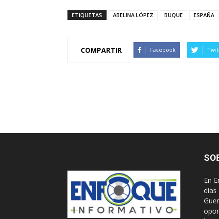
ETIQUETAS
ABELINA LÓPEZ
BUQUE
ESPAÑA
COMPARTIR
Facebook
Twit
SO
En E
días
Guer
opor