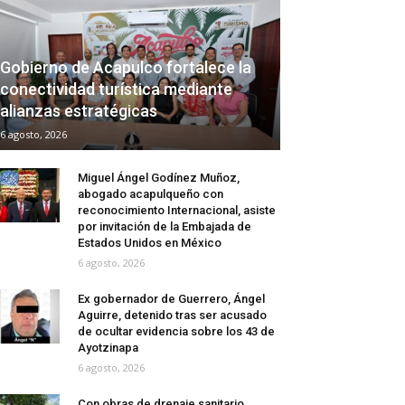
Gobierno de Acapulco fortalece la
conectividad turística mediante
alianzas estratégicas
6 agosto, 2026
Miguel Ángel Godínez Muñoz,
abogado acapulqueño con
reconocimiento Internacional, asiste
por invitación de la Embajada de
Estados Unidos en México
6 agosto, 2026
Ex gobernador de Guerrero, Ángel
Aguirre, detenido tras ser acusado
de ocultar evidencia sobre los 43 de
Ayotzinapa
6 agosto, 2026
Con obras de drenaje sanitario,