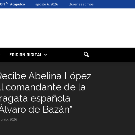
C
30.1
agosto 6, 2026
Quiénes somos
Acapulco
EDICIÓN DIGITAL
Recibe Abelina López
al comandante de la
fragata española
“Álvaro de Bazán”
 junio, 2026