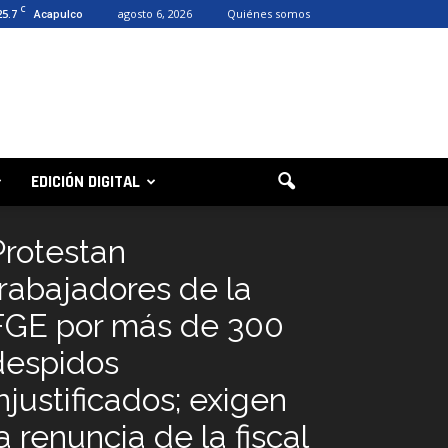
C
25.7
agosto 6, 2026
Quiénes somos
Acapulco
EDICIÓN DIGITAL
Protestan
trabajadores de la
FGE por más de 300
despidos
njustificados; exigen
a renuncia de la fiscal