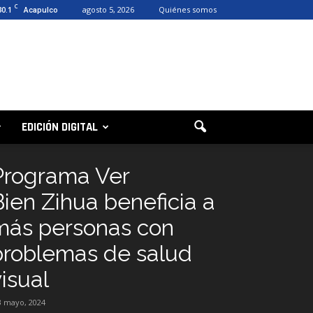
C
30.1
agosto 5, 2026
Quiénes somos
Acapulco
EDICIÓN DIGITAL
Programa Ver
Bien Zihua beneficia a
más personas con
problemas de salud
isual
3 mayo, 2024