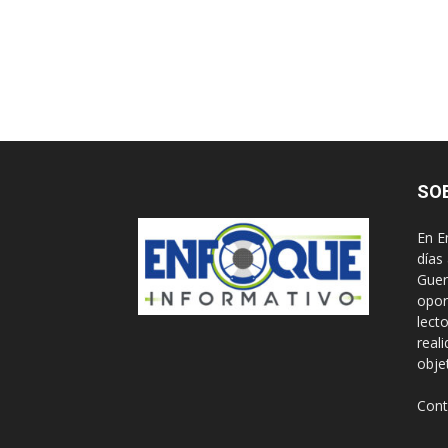
SO
En E
días
Guer
opor
lect
real
obje
Cont