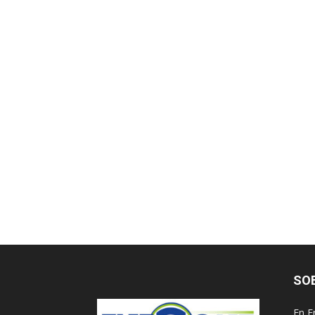
SO
En E