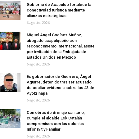
Gobierno de Acapulco fortalece la
conectividad turística mediante
alianzas estratégicas
6 agosto, 2026
Miguel Ángel Godínez Muñoz,
abogado acapulqueño con
reconocimiento Internacional, asiste
por invitación de la Embajada de
Estados Unidos en México
6 agosto, 2026
Ex gobernador de Guerrero, Ángel
Aguirre, detenido tras ser acusado
de ocultar evidencia sobre los 43 de
Ayotzinapa
6 agosto, 2026
Con obras de drenaje sanitario,
cumple el alcalde Erik Catalán
compromisos con las colonias
Infonavit y Familiar
6 agosto, 2026