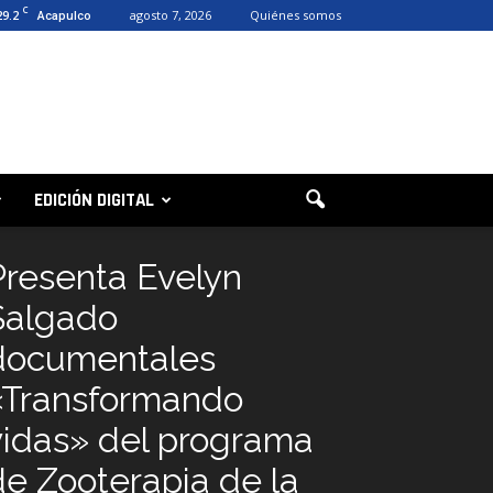
C
29.2
agosto 7, 2026
Quiénes somos
Acapulco
EDICIÓN DIGITAL
Presenta Evelyn
Salgado
documentales
«Transformando
vidas» del programa
de Zooterapia de la