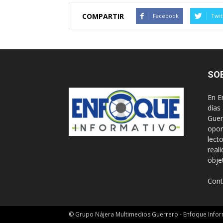
COMPARTIR
Facebook
Twit
SO
En E
días
Guer
opor
lect
real
obje
Cont
© Grupo Nájera Multimedios Guerrero - Enfoque Infor