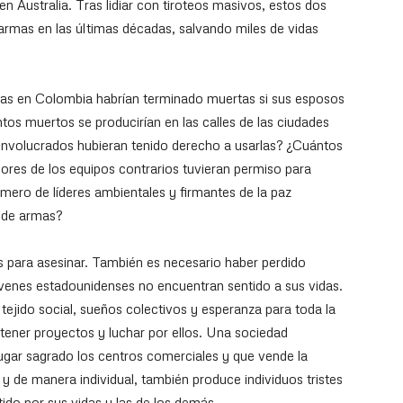
en Australia. Tras lidiar con tiroteos masivos, estos dos
 armas en las últimas décadas, salvando miles de vidas
das en Colombia habrían terminado muertas si sus esposos
tos muertos se producirían en las calles de las ciudades
os involucrados hubieran tenido derecho a usarlas? ¿Cuántos
dores de los equipos contrarios tuvieran permiso para
ero de líderes ambientales y firmantes de la paz
o de armas?
 para asesinar. También es necesario haber perdido
óvenes estadounidenses no encuentran sentido a sus vidas.
tejido social, sueños colectivos y esperanza para toda la
tener proyectos y luchar por ellos. Una sociedad
gar sagrado los centros comerciales y que vende la
o y de manera individual, también produce individuos tristes
ido por sus vidas y las de los demás.