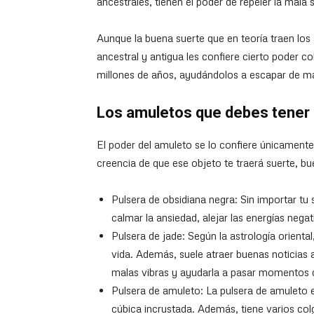
ancestrales, tienen el poder de repeler la mala 
Aunque la buena suerte que en teoría traen los 
ancestral y antigua les confiere cierto poder
millones de años, ayudándolos a escapar de mal
Los amuletos que debes tener s
El poder del amuleto se lo confiere únicamente 
creencia de que ese objeto te traerá suerte, bu
Pulsera de obsidiana negra: Sin importar tu 
calmar la ansiedad, alejar las energías negat
Pulsera de jade: Según la astrología oriental
vida. Además, suele atraer buenas noticias a
malas vibras y ayudarla a pasar momentos dif
Pulsera de amuleto: La pulsera de amuleto e
cúbica incrustada. Además, tiene varios colg