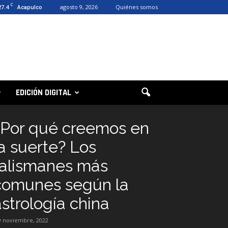
C
27.4
agosto 9, 2026
Quiénes somos
Acapulco
EDICIÓN DIGITAL
¿Por qué creemos en
la suerte? Los
talismanes más
comunes según la
astrología china
9 noviembre, 2022