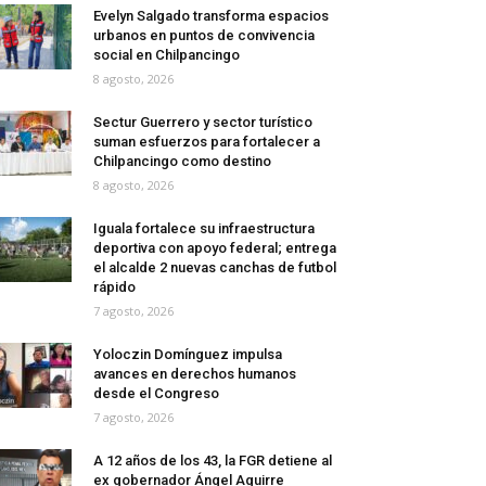
Evelyn Salgado transforma espacios
urbanos en puntos de convivencia
social en Chilpancingo
8 agosto, 2026
Sectur Guerrero y sector turístico
suman esfuerzos para fortalecer a
Chilpancingo como destino
8 agosto, 2026
Iguala fortalece su infraestructura
deportiva con apoyo federal; entrega
el alcalde 2 nuevas canchas de futbol
rápido
7 agosto, 2026
Yoloczin Domínguez impulsa
avances en derechos humanos
desde el Congreso
7 agosto, 2026
A 12 años de los 43, la FGR detiene al
ex gobernador Ángel Aguirre