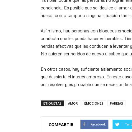
También ocurre que las personas no logran en
conciencia. Es posible que se idealice el amor d
hueso, como tampoco ninguna situación tan su
Así mismo, hay personas con bloqueos emociona
conducta que les pueda hacer vulnerables. Tie
heridas afectivas que les conducen a levantar g
No quieren ser heridos de nuevo y saben que u
En otros casos, hay suficiente aislamiento soc
que despierte el interés amoroso. En este caso
por resolver y es probable que se necesite de 
ETIQUETAS
AMOR
EMOCIONES
PAREJAS
COMPARTIR
Facebook
Twit