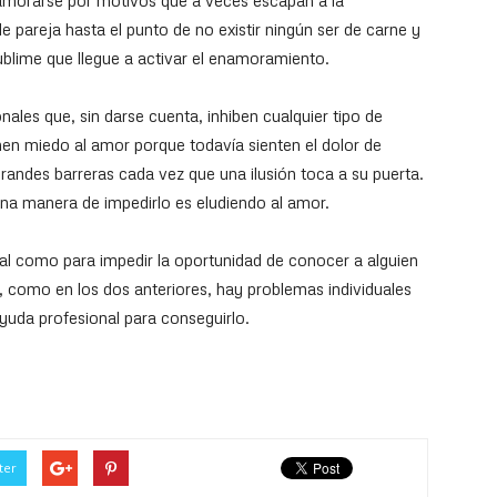
amorarse por motivos que a veces escapan a la
e pareja hasta el punto de no existir ningún ser de carne y
blime que llegue a activar el enamoramiento.
les que, sin darse cuenta, inhiben cualquier tipo de
nen miedo al amor porque todavía sienten el dolor de
randes barreras cada vez que una ilusión toca a su puerta.
na manera de impedirlo es eludiendo al amor.
ial como para impedir la oportunidad de conocer a alguien
, como en los dos anteriores, hay problemas individuales
ayuda profesional para conseguirlo.
ter