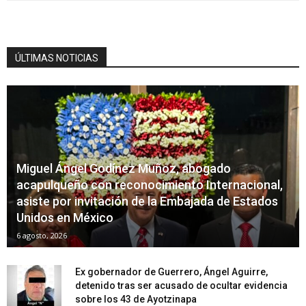
ÚLTIMAS NOTICIAS
Miguel Ángel Godínez Muñoz, abogado
acapulqueño con reconocimiento Internacional,
asiste por invitación de la Embajada de Estados
Unidos en México
6 agosto, 2026
Ex gobernador de Guerrero, Ángel Aguirre,
detenido tras ser acusado de ocultar evidencia
sobre los 43 de Ayotzinapa