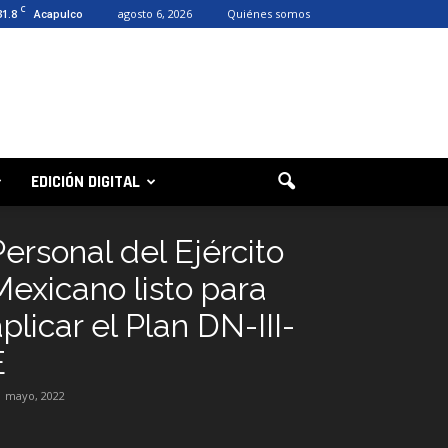
C
31.8
agosto 6, 2026
Quiénes somos
Acapulco
EDICIÓN DIGITAL
Personal del Ejército
Mexicano listo para
plicar el Plan DN-III-
E
1 mayo, 2022