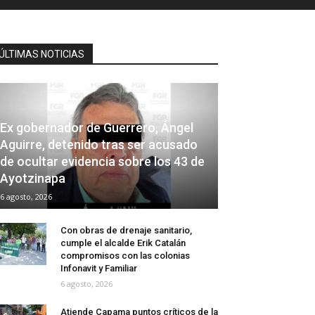
ÚLTIMAS NOTICIAS
Ex gobernador de Guerrero, Ángel
Aguirre, detenido tras ser acusado
de ocultar evidencia sobre los 43 de
Ayotzinapa
6 agosto, 2026
Con obras de drenaje sanitario,
cumple el alcalde Erik Catalán
compromisos con las colonias
Infonavit y Familiar
6 agosto, 2026
Atiende Capama puntos críticos de la