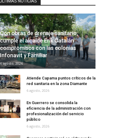
ÚLTIMAS NOTICIAS
Con obras de drenaje sanitario,
cumple el alcalde Erik Catalán
compromisos con las colonias
Infonavit y Familiar
6 agosto, 2026
Atiende Capama puntos críticos de la
red sanitaria en la zona Diamante
6 agosto, 2026
En Guerrero se consolida la
eficiencia de la administración con
profesionalización del servicio
público
6 agosto, 2026