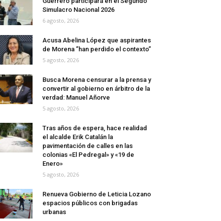
Guerrero participará en el Segundo
Simulacro Nacional 2026
6 agosto, 2026
Acusa Abelina López que aspirantes
de Morena ”han perdido el contexto”
5 agosto, 2026
Busca Morena censurar a la prensa y
convertir al gobierno en árbitro de la
verdad: Manuel Añorve
5 agosto, 2026
Tras años de espera, hace realidad
el alcalde Erik Catalán la
pavimentación de calles en las
colonias «El Pedregal» y «19 de
Enero»
5 agosto, 2026
Renueva Gobierno de Leticia Lozano
espacios públicos con brigadas
urbanas