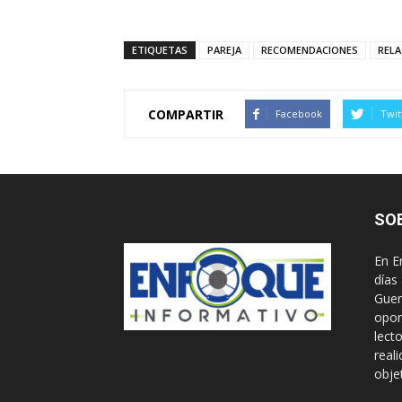
ETIQUETAS
PAREJA
RECOMENDACIONES
RELA
COMPARTIR
Facebook
Twit
SO
En E
días
Guer
opor
lect
real
obje