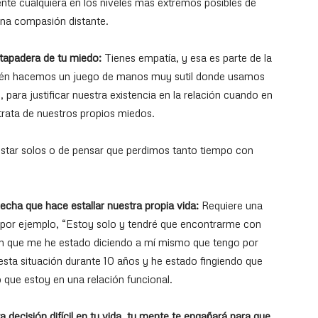
te cualquiera en los niveles más extremos posibles de
na compasión distante.
 tapadera de tu miedo:
Tienes empatía, y esa es parte de la
bién hacemos un juego de manos muy sutil donde usamos
 para justificar nuestra existencia en la relación cuando en
trata de nuestros propios miedos.
star solos o de pensar que perdimos tanto tiempo con
cha que hace estallar nuestra propia vida:
Requiere una
 por ejemplo, “Estoy solo y tendré que encontrarme con
ón que me he estado diciendo a mí mismo que tengo por
sta situación durante 10 años y he estado fingiendo que
 que estoy en una relación funcional.
ecisión difícil en tu vida, tu mente te engañará para que