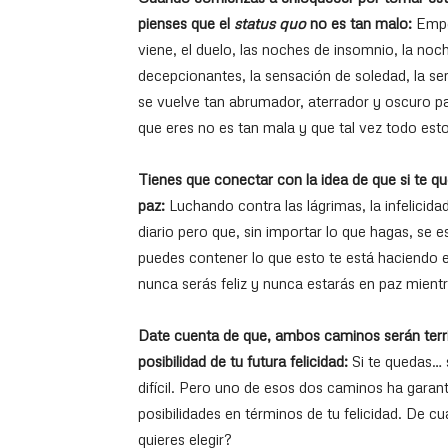
pienses que el
status quo
no es tan malo:
Empe
viene, el duelo, las noches de insomnio, la noc
decepcionantes, la sensación de soledad, la se
se vuelve tan abrumador, aterrador y oscuro p
que eres no es tan mala y que tal vez todo est
Tienes que conectar con la idea de que si te q
paz:
Luchando contra las lágrimas, la infelicidad
diario pero que, sin importar lo que hagas, se
puedes contener lo que esto te está haciendo 
nunca serás feliz y nunca estarás en paz mient
Date cuenta de que, ambos caminos serán terribl
posibilidad de tu futura felicidad:
Si te quedas… s
difícil. Pero uno de esos dos caminos ha garan
posibilidades en términos de tu felicidad. De cu
quieres elegir?