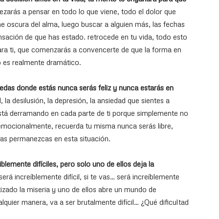
zarás a pensar en todo lo que viene, todo el dolor que
he oscura del alma, luego buscar a alguien más, las fechas
nsación de que has estado. retrocede en tu vida, todo esto
ara ti, que comenzarás a convencerte de que la forma en
o es realmente dramático.
uedas donde estás nunca serás feliz y nunca estarás en
, la desilusión, la depresión, la ansiedad que sientes a
 está derramando en cada parte de ti porque simplemente no
emocionalmente, recuerda tu misma nunca serás libre,
ras permanezcas en esta situación.
emente difíciles, pero solo uno de ellos deja la
erá increíblemente difícil, si te vas… será increíblemente
tizado la miseria y uno de ellos abre un mundo de
alquier manera, va a ser brutalmente difícil… ¿Qué dificultad