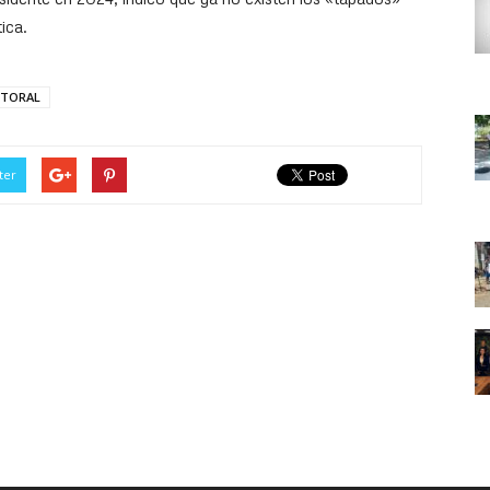
ica.
CTORAL
ter