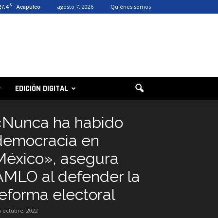
C
27.4
agosto 7, 2026
Quiénes somos
Acapulco
EDICIÓN DIGITAL
«Nunca ha habido
democracia en
México», asegura
AMLO al defender la
reforma electoral
5 octubre, 2022