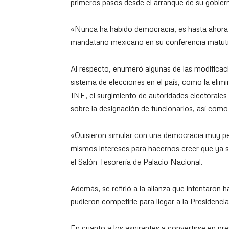
primeros pasos desde el arranque de su gobier
«Nunca ha habido democracia, es hasta ahora 
mandatario mexicano en su conferencia matuti
Al respecto, enumeró algunas de las modificaci
sistema de elecciones en el país, como la elimi
INE, el surgimiento de autoridades electorales
sobre la designación de funcionarios, así como e
«Quisieron simular con una democracia muy pec
mismos intereses para hacernos creer que ya s
el Salón Tesorería de Palacio Nacional.
Además, se refirió a la alianza que intentaron 
pudieron competirle para llegar a la Presidencia
En cuanto a los aspirantes a convertirse en pr