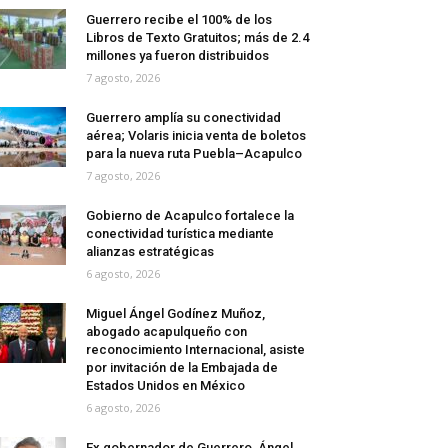
Guerrero recibe el 100% de los
Libros de Texto Gratuitos; más de 2.4
millones ya fueron distribuidos
7 agosto, 2026
Guerrero amplía su conectividad
aérea; Volaris inicia venta de boletos
para la nueva ruta Puebla–Acapulco
7 agosto, 2026
Gobierno de Acapulco fortalece la
conectividad turística mediante
alianzas estratégicas
6 agosto, 2026
Miguel Ángel Godínez Muñoz,
abogado acapulqueño con
reconocimiento Internacional, asiste
por invitación de la Embajada de
Estados Unidos en México
6 agosto, 2026
Ex gobernador de Guerrero, Ángel