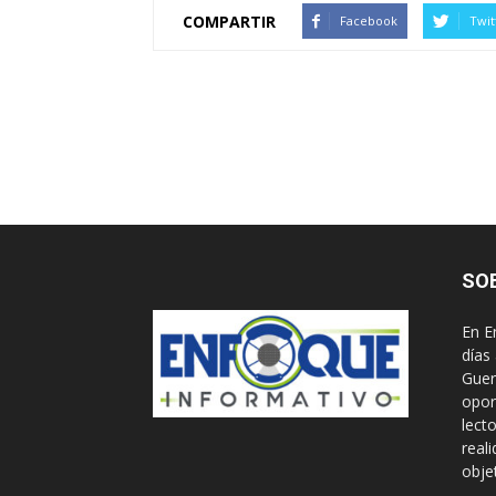
COMPARTIR
Facebook
Twit
SO
En E
días
Guer
opor
lect
real
obje