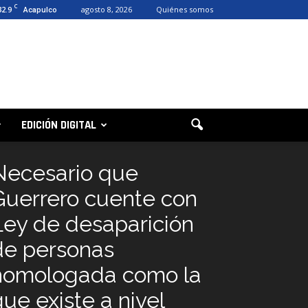
C
32.9
agosto 8, 2026
Quiénes somos
Acapulco
EDICIÓN DIGITAL
Necesario que
Guerrero cuente con
Ley de desaparición
de personas
homologada como la
que existe a nivel