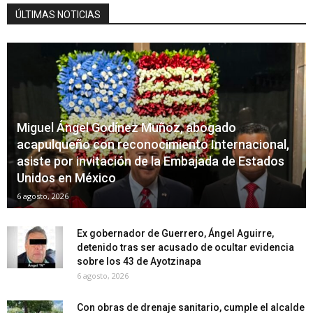
ÚLTIMAS NOTICIAS
Miguel Ángel Godínez Muñoz, abogado
acapulqueño con reconocimiento Internacional,
asiste por invitación de la Embajada de Estados
Unidos en México
6 agosto, 2026
Ex gobernador de Guerrero, Ángel Aguirre,
detenido tras ser acusado de ocultar evidencia
sobre los 43 de Ayotzinapa
6 agosto, 2026
Con obras de drenaje sanitario, cumple el alcalde