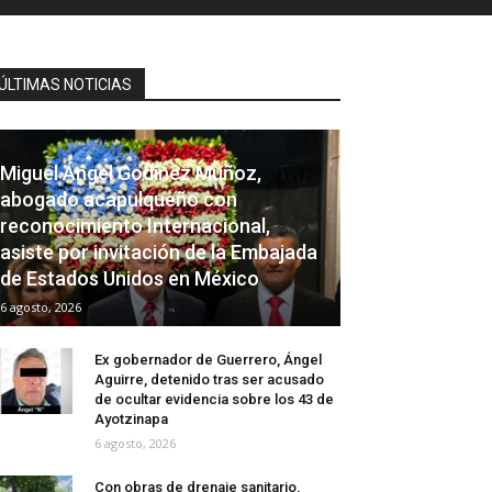
ÚLTIMAS NOTICIAS
Miguel Ángel Godínez Muñoz,
abogado acapulqueño con
reconocimiento Internacional,
asiste por invitación de la Embajada
de Estados Unidos en México
6 agosto, 2026
Ex gobernador de Guerrero, Ángel
Aguirre, detenido tras ser acusado
de ocultar evidencia sobre los 43 de
Ayotzinapa
6 agosto, 2026
Con obras de drenaje sanitario,