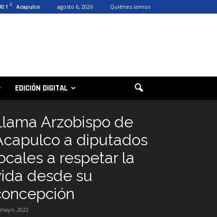
C
30.1
agosto 6, 2026
Quiénes somos
Acapulco
EDICIÓN DIGITAL
Llama Arzobispo de
Acapulco a diputados
ocales a respetar la
vida desde su
concepción
 mayo, 2022