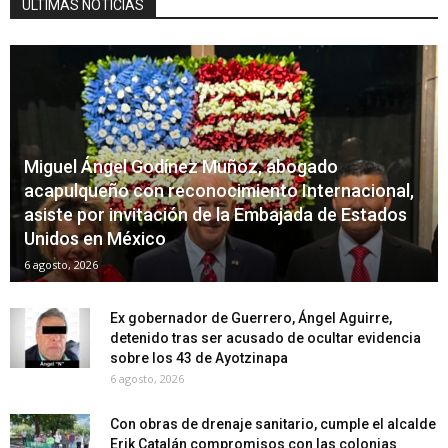
ÚLTIMAS NOTICIAS
Miguel Ángel Godínez Muñoz, abogado
acapulqueño con reconocimiento Internacional,
asiste por invitación de la Embajada de Estados
Unidos en México
6 agosto, 2026
Ex gobernador de Guerrero, Ángel Aguirre,
detenido tras ser acusado de ocultar evidencia
sobre los 43 de Ayotzinapa
6 agosto, 2026
Con obras de drenaje sanitario, cumple el alcalde
Erik Catalán compromisos con las colonias