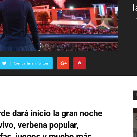
1
Compartir en Twitter
rde dará inicio la gran noche
ivo, verbena popular,
ifas, juegos y mucho más