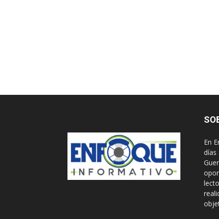
SO
En E
días
Guer
opor
lect
real
obje