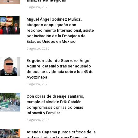
alianzas estratégicas
6 agosto, 2026
Miguel Ángel Godínez Muñoz,
abogado acapulqueño con
reconocimiento Internacional, asiste
por invitación de la Embajada de
Estados Unidos en México
6 agosto, 2026
Ex gobernador de Guerrero, Ángel
Aguirre, detenido tras ser acusado
de ocultar evidencia sobre los 43 de
Ayotzinapa
6 agosto, 2026
Con obras de drenaje sanitario,
cumple el alcalde Erik Catalán
compromisos con las colonias
Infonavit y Familiar
6 agosto, 2026
Atiende Capama puntos críticos de la
red sanitaria en la zona Diamante