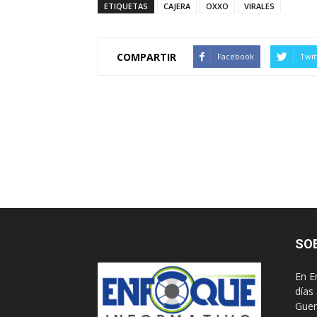
ETIQUETAS
CAJERA
OXXO
VIRALES
COMPARTIR
Facebook
Twit
SO
En E
días
Guer