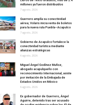
Libros de Texto Gratuitos; más de 2.4
millones ya fueron distribuidos
7 agosto, 2026
Guerrero amplía su conectividad
aérea; Volaris inicia venta de boletos
para la nueva ruta Puebla–Acapulco
7 agosto, 2026
Gobierno de Acapulco fortalece la
conectividad turística mediante
alianzas estratégicas
6 agosto, 2026
Miguel Ángel Godínez Muñoz,
abogado acapulqueño con
reconocimiento Internacional, asiste
por invitación de la Embajada de
Estados Unidos en México
6 agosto, 2026
Ex gobernador de Guerrero, Ángel
Aguirre, detenido tras ser acusado
de ocultar evidencia sobre los 43 de