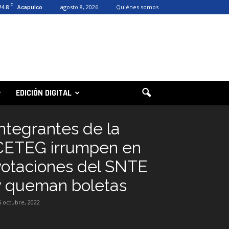
C
24.8
agosto 8, 2026
Quiénes somos
Acapulco
EDICIÓN DIGITAL
Integrantes de la
CETEG irrumpen en
votaciones del SNTE
y queman boletas
5 octubre, 2022