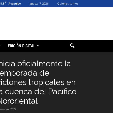
C
31.8
agosto 7, 2026
Quiénes somos
Acapulco
EDICIÓN DIGITAL
nicia oficialmente la
temporada de
ciclones tropicales en
la cuenca del Pacífico
Nororiental
5 mayo, 2022