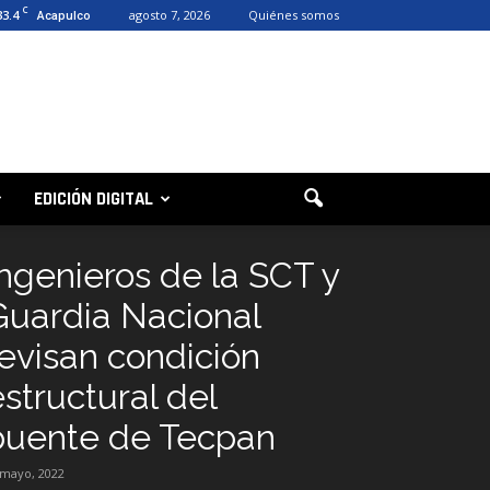
C
33.4
agosto 7, 2026
Quiénes somos
Acapulco
EDICIÓN DIGITAL
Ingenieros de la SCT y
Guardia Nacional
revisan condición
estructural del
puente de Tecpan
 mayo, 2022