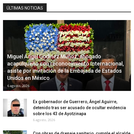
ÚLTIMAS NOTICIAS
Miguel Ángel Godínez Muñoz, abogado
acapulqueño con reconocimiento Internacional,
asiste por invitación de la Embajada de Estados
Unidos en México
6 agosto, 2026
Ex gobernador de Guerrero, Ángel Aguirre,
detenido tras ser acusado de ocultar evidencia
sobre los 43 de Ayotzinapa
6 agosto, 2026
Con obras de drenaje sanitario, cumple el alcalde