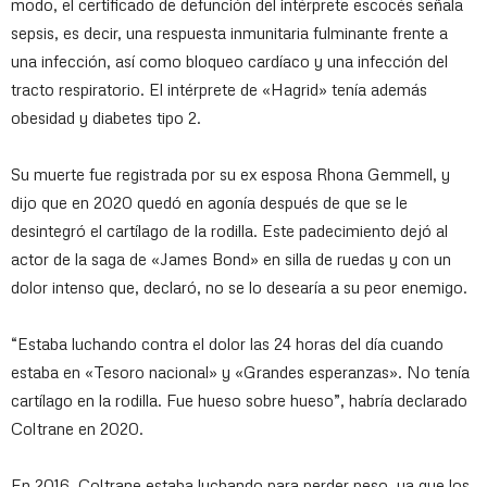
modo, el certificado de defunción del intérprete escocés señala
sepsis, es decir, una respuesta inmunitaria fulminante frente a
una infección, así como bloqueo cardíaco y una infección del
tracto respiratorio. El intérprete de «Hagrid» tenía además
obesidad y diabetes tipo 2.
Su muerte fue registrada por su ex esposa Rhona Gemmell, y
dijo que en 2020 quedó en agonía después de que se le
desintegró el cartílago de la rodilla. Este padecimiento dejó al
actor de la saga de «James Bond» en silla de ruedas y con un
dolor intenso que, declaró, no se lo desearía a su peor enemigo.
“Estaba luchando contra el dolor las 24 horas del día cuando
estaba en «Tesoro nacional» y «Grandes esperanzas». No tenía
cartílago en la rodilla. Fue hueso sobre hueso”, habría declarado
Coltrane en 2020.
En 2016, Coltrane estaba luchando para perder peso, ya que los