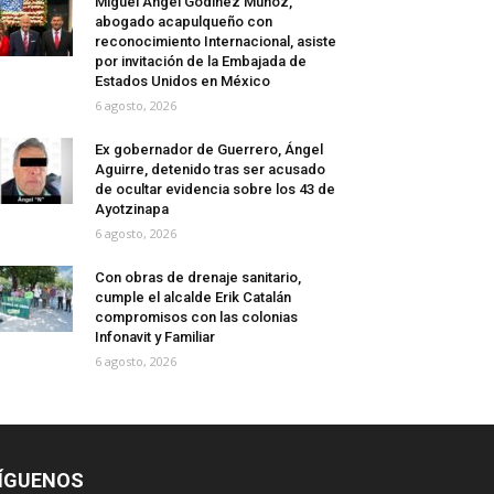
Miguel Ángel Godínez Muñoz,
abogado acapulqueño con
reconocimiento Internacional, asiste
por invitación de la Embajada de
Estados Unidos en México
6 agosto, 2026
Ex gobernador de Guerrero, Ángel
Aguirre, detenido tras ser acusado
de ocultar evidencia sobre los 43 de
Ayotzinapa
6 agosto, 2026
Con obras de drenaje sanitario,
cumple el alcalde Erik Catalán
compromisos con las colonias
Infonavit y Familiar
6 agosto, 2026
ÍGUENOS