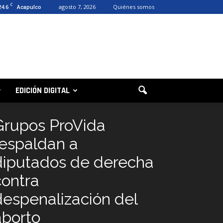
C
24.6
agosto 7, 2026
Quiénes somos
Acapulco
EDICIÓN DIGITAL
Grupos ProVida
respaldan a
diputados de derecha
contra
despenalización del
aborto