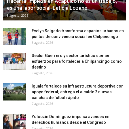
Hacer la limpieza en Acapulco no es un trabajo,
es una labor social: Leticia Lozano
8 agosto, 2026
Evelyn Salgado transforma espacios urbanos en
puntos de convivencia social en Chilpancingo
8 agosto, 2026
Sectur Guerrero y sector turístico suman
esfuerzos para fortalecer a Chilpancingo como
destino
8 agosto, 2026
Iguala fortalece su infraestructura deportiva con
apoyo federal; entrega el alcalde 2 nuevas
canchas de futbol rápido
7 agosto, 2026
Yoloczin Domínguez impulsa avances en
derechos humanos desde el Congreso
7 agosto, 2026