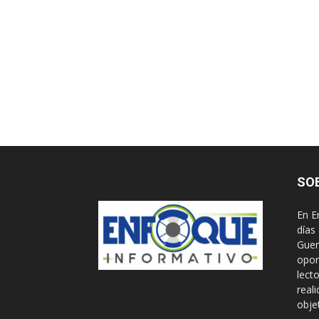
SO
En E
días
Guer
opor
lect
real
obje