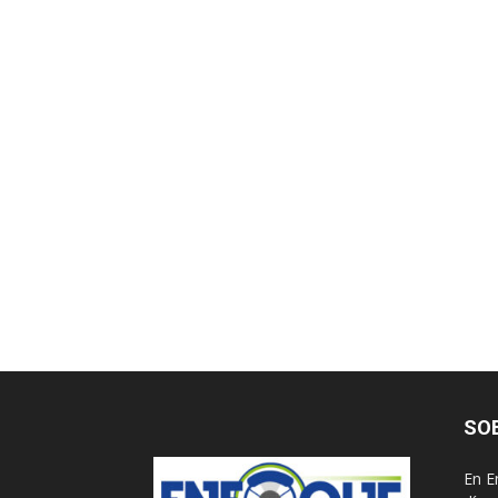
SO
En E