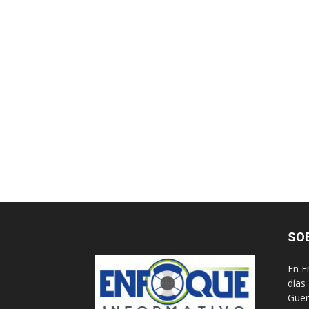
SO
En E
días
Guer