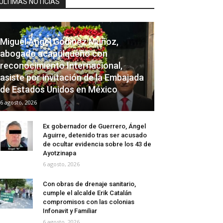
ÚLTIMAS NOTICIAS
Miguel Ángel Godínez Muñoz,
abogado acapulqueño con
reconocimiento Internacional,
asiste por invitación de la Embajada
de Estados Unidos en México
6 agosto, 2026
Ex gobernador de Guerrero, Ángel
Aguirre, detenido tras ser acusado
de ocultar evidencia sobre los 43 de
Ayotzinapa
6 agosto, 2026
Con obras de drenaje sanitario,
cumple el alcalde Erik Catalán
compromisos con las colonias
Infonavit y Familiar
6 agosto, 2026