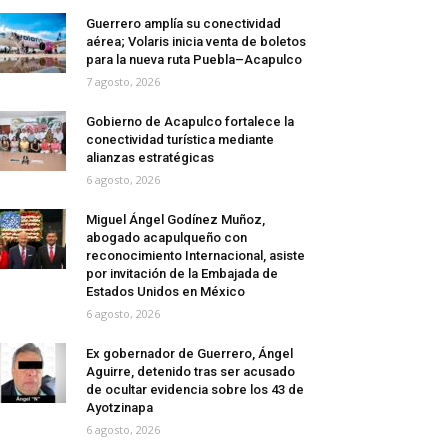
Guerrero amplía su conectividad
aérea; Volaris inicia venta de boletos
para la nueva ruta Puebla–Acapulco
7 agosto, 2026
Gobierno de Acapulco fortalece la
conectividad turística mediante
alianzas estratégicas
6 agosto, 2026
Miguel Ángel Godínez Muñoz,
abogado acapulqueño con
reconocimiento Internacional, asiste
por invitación de la Embajada de
Estados Unidos en México
6 agosto, 2026
Ex gobernador de Guerrero, Ángel
Aguirre, detenido tras ser acusado
de ocultar evidencia sobre los 43 de
Ayotzinapa
6 agosto, 2026