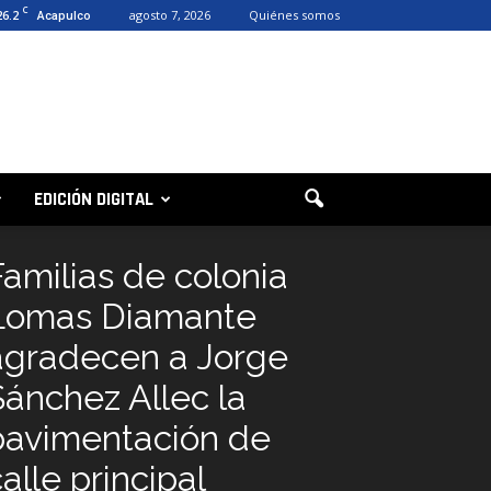
C
26.2
agosto 7, 2026
Quiénes somos
Acapulco
EDICIÓN DIGITAL
Familias de colonia
Lomas Diamante
agradecen a Jorge
Sánchez Allec la
pavimentación de
alle principal