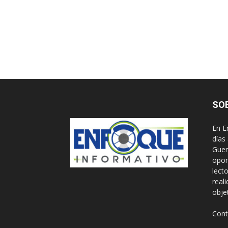
SO
En E
días
Guer
opor
lect
real
obje
Cont