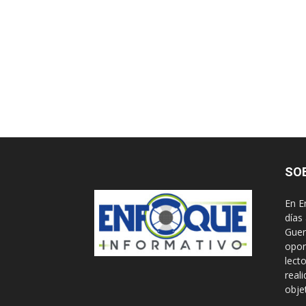
SO
En E
días
Guer
opor
lect
real
obje