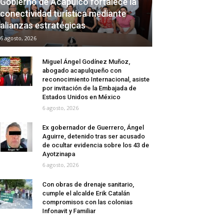
Gobierno de Acapulco fortalece la
conectividad turística mediante
alianzas estratégicas
6 agosto, 2026
Miguel Ángel Godínez Muñoz,
abogado acapulqueño con
reconocimiento Internacional, asiste
por invitación de la Embajada de
Estados Unidos en México
6 agosto, 2026
Ex gobernador de Guerrero, Ángel
Aguirre, detenido tras ser acusado
de ocultar evidencia sobre los 43 de
Ayotzinapa
6 agosto, 2026
Con obras de drenaje sanitario,
cumple el alcalde Erik Catalán
compromisos con las colonias
Infonavit y Familiar