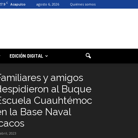
C
27.9
agosto 6, 2026
Quiénes somos
Acapulco
EDICIÓN DIGITAL
Familiares y amigos
despidieron al Buque
Escuela Cuauhtémoc
en la Base Naval
Icacos
abril, 2023