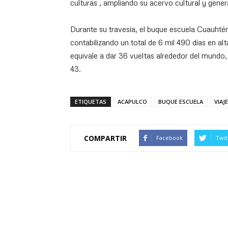
culturas , ampliando su acervo cultural y gene
Durante su travesía, el buque escuela Cuauhté
contabilizando un total de 6 mil 490 días en al
equivale a dar 36 vueltas alrededor del mundo
43.
ETIQUETAS
ACAPULCO
BUQUE ESCUELA
VIAJE
COMPARTIR
Facebook
Twit