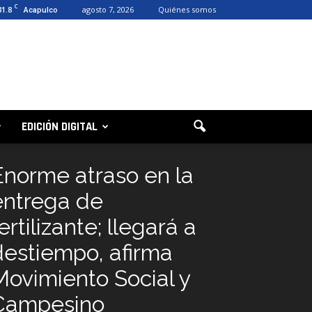
C
31.8
agosto 7, 2026
Quiénes somos
Acapulco
EDICIÓN DIGITAL
Enorme atraso en la
entrega de
ertilizante; llegará a
destiempo, afirma
Movimiento Social y
Campesino