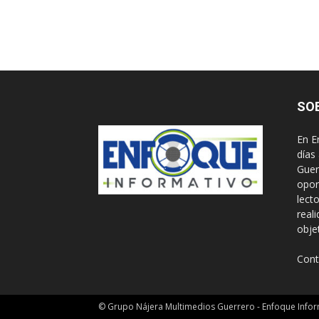
SO
En E
días
Guer
opor
lect
real
obje
Cont
© Grupo Nájera Multimedios Guerrero - Enfoque Infor