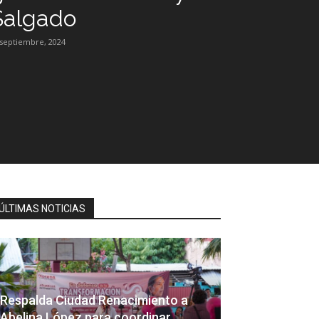
Salgado
 septiembre, 2024
ÚLTIMAS NOTICIAS
Respalda Ciudad Renacimiento a
Abelina López para coordinar