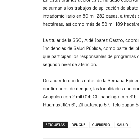
se suman a los trabajos de aplicación de abate
intradomiciliario en 80 mil 282 casas, a través 
hectáreas, así como más de 53 mil 189 hectár
La titular de la SSG, Aidé Ibarez Castro, coor
Incidencias de Salud Pública, como parte del p
que participan los responsables de programas d
segundo nivel de atención.
De acuerdo con los datos de la Semana Epidem
confirmados de dengue, las localidades que c
Acapulco con 2 mil 014; Chilpancingo con 311
Huamuxtitlán 61, Zihuatanejo 57, Teloloapan 5
ETIQUETAS
DENGUE
GUERRERO
SALUD