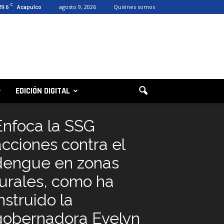
C
29.6
agosto 9, 2026
Quiénes somos
Acapulco
EDICIÓN DIGITAL
Enfoca la SSG
acciones contra el
dengue en zonas
rurales, como ha
nstruido la
gobernadora Evelyn