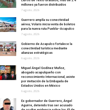
Libros de Texto Gratuitos; más de 2.4
millones ya fueron distribuidos
7 agosto, 2026
Guerrero amplía su conectividad
aérea; Volaris inicia venta de boletos
para la nueva ruta Puebla–Acapulco
7 agosto, 2026
Gobierno de Acapulco fortalece la
conectividad turística mediante
alianzas estratégicas
6 agosto, 2026
Miguel Ángel Godínez Muñoz,
abogado acapulqueño con
reconocimiento Internacional, asiste
por invitación de la Embajada de
Estados Unidos en México
6 agosto, 2026
Ex gobernador de Guerrero, Ángel
Aguirre, detenido tras ser acusado
de ocultar evidencia sobre los 43 de