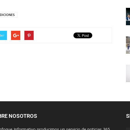
DICIONES
ter
BRE NOSOTROS
S
nfoque Informativo producimos un servicio de noticias 365