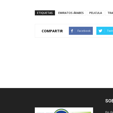
ETIQUETAS
EMIRATOS ÁRABES
PELICULA
TRA
COMPARTIR
Facebook
Twit
SO
En E