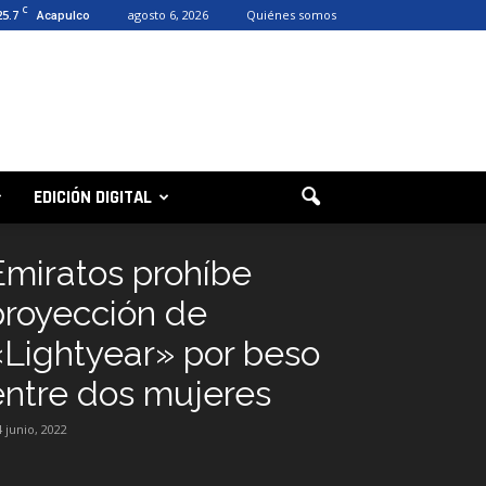
C
25.7
agosto 6, 2026
Quiénes somos
Acapulco
EDICIÓN DIGITAL
Emiratos prohíbe
proyección de
«Lightyear» por beso
entre dos mujeres
4 junio, 2022