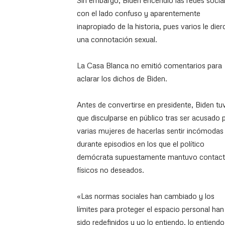
Sin embargo, Biden encendió las redes socia
con el lado confuso y aparentemente
inapropiado de la historia, pues varios le dier
una connotación sexual.
La Casa Blanca no emitió comentarios para
aclarar los dichos de Biden.
Antes de convertirse en presidente, Biden tu
que disculparse en público tras ser acusado 
varias mujeres de hacerlas sentir incómodas
durante episodios en los que el político
demócrata supuestamente mantuvo contac
físicos no deseados.
«Las normas sociales han cambiado y los
límites para proteger el espacio personal han
sido redefinidos y yo lo entiendo, lo entiendo