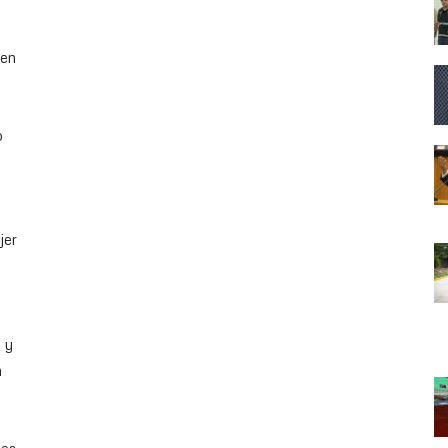
 en
o
jer
 y
n