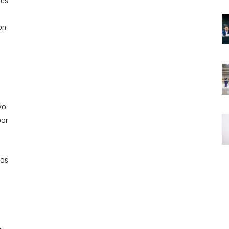
les
on
vo
por
tos
,