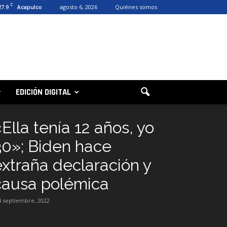
C
27.9
agosto 6, 2026
Quiénes somos
Acapulco
EDICIÓN DIGITAL
Ella tenía 12 años, yo
30»; Biden hace
extraña declaración y
causa polémica
4 septiembre, 2022