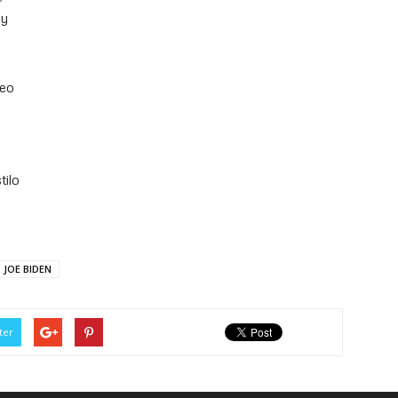
 y
deo
tilo
JOE BIDEN
ter