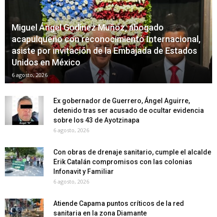
Miguel Ángel Godínez Muñoz, abogado
acapulqueño con reconocimiento Internacional,
asiste por invitación de la Embajada de Estados
Unidos en México
6 agosto, 2026
Ex gobernador de Guerrero, Ángel Aguirre,
detenido tras ser acusado de ocultar evidencia
sobre los 43 de Ayotzinapa
6 agosto, 2026
Con obras de drenaje sanitario, cumple el alcalde
Erik Catalán compromisos con las colonias
Infonavit y Familiar
6 agosto, 2026
Atiende Capama puntos críticos de la red
sanitaria en la zona Diamante