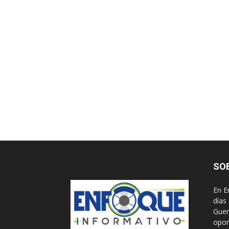
SO
En E
días
Guer
opor