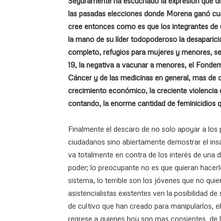
Seguramente ha escuchado la expresión que d
las pasadas elecciones donde Morena ganó cuat
cree entonces como es que los integrantes de 
la mano de su líder todopoderoso la desaparició
completo, refugios para mujeres y menores, se 
19, la negativa a vacunar a menores, el Fondem
Cáncer y de las medicinas en general, mas de cu
crecimiento económico, la creciente violencia 
contando, la enorme cantidad de feminicidios q
Finalmente el descaro de no solo apoyar a los
ciudadanos sino abiertamente demostrar el ins
va totalmente en contra de los interés de una 
poder; lo preocupante no es que quieran hacerl
sistema, lo terrible son los jóvenes que no quie
asistencialistas existentes ven la posibilidad 
de cultivo que han creado para manipularlos, el
regrese a quienes hoy son mas consientes de lo