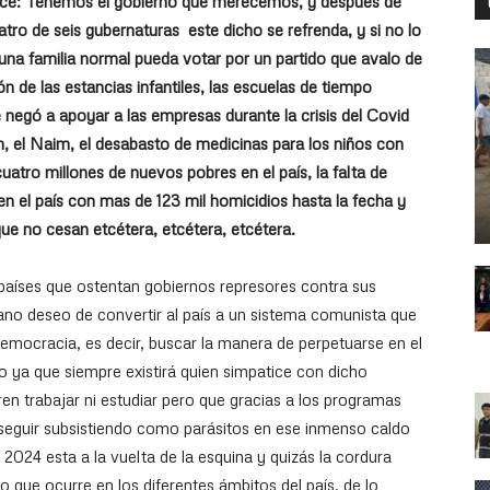
ice: Tenemos el gobierno que merecemos, y después de
ro de seis gubernaturas este dicho se refrenda, y si no lo
una familia normal pueda votar por un partido que avalo de
n de las estancias infantiles, las escuelas de tiempo
negó a apoyar a las empresas durante la crisis del Covid
, el Naim, el desabasto de medicinas para los niños con
atro millones de nuevos pobres en el país, la falta de
en el país con mas de 123 mil homicidios hasta la fecha y
ue no cesan etcétera, etcétera, etcétera.
 países que ostentan gobiernos represores contra sus
ano deseo de convertir al país a un sistema comunista que
democracia, es decir, buscar la manera de perpetuarse en el
o ya que siempre existirá quien simpatice con dicho
ren trabajar ni estudiar pero que gracias a los programas
de seguir subsistiendo como parásitos en ese inmenso caldo
 2024 esta a la vuelta de la esquina y quizás la cordura
 que ocurre en los diferentes ámbitos del país, de lo