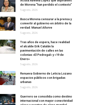
Acusa Abelina López que aspirantes
de Morena ”han perdido el contexto”
5 agosto, 2026
Busca Morena censurar a la prensa y
convertir al gobierno en árbitro de la
verdad: Manuel Añorve
5 agosto, 2026
Tras años de espera, hace realidad
el alcalde Erik Catalán la
pavimentación de calles en las
colonias «El Pedregal» y «19 de
Enero»
5 agosto, 2026
Renueva Gobierno de Leticia Lozano
espacios públicos con brigadas
urbanas
5 agosto, 2026
Guerrero se consolida como destino
internacional con mayor conectividad
aérea y eventos de clase mundial