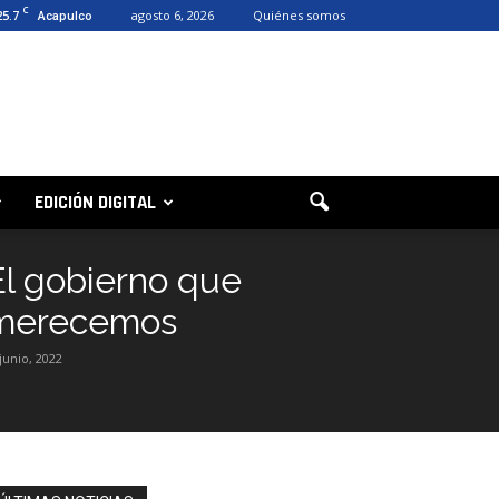
C
25.7
agosto 6, 2026
Quiénes somos
Acapulco
EDICIÓN DIGITAL
El gobierno que
merecemos
 junio, 2022