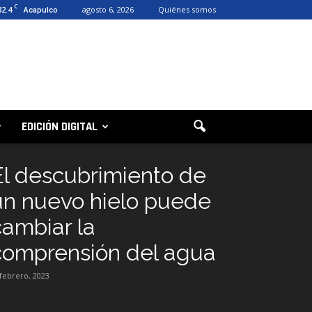
C
32.4
agosto 6, 2026
Quiénes somos
Acapulco
EDICIÓN DIGITAL
El descubrimiento de
un nuevo hielo puede
cambiar la
comprensión del agua
 febrero, 2023