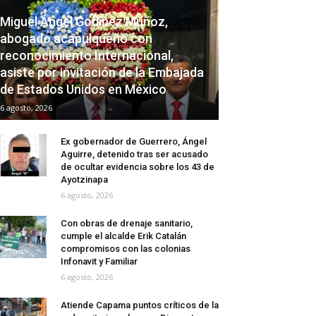
Miguel Ángel Godínez Muñoz,
abogado acapulqueño con
reconocimiento Internacional,
asiste por invitación de la Embajada
de Estados Unidos en México
6 agosto, 2026
Ex gobernador de Guerrero, Ángel
Aguirre, detenido tras ser acusado
de ocultar evidencia sobre los 43 de
Ayotzinapa
6 agosto, 2026
Con obras de drenaje sanitario,
cumple el alcalde Erik Catalán
compromisos con las colonias
Infonavit y Familiar
6 agosto, 2026
Atiende Capama puntos críticos de la