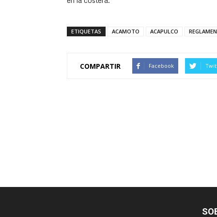
en la costera.
ETIQUETAS
ACAMOTO
ACAPULCO
REGLAME
COMPARTIR
Facebook
Twit
SO