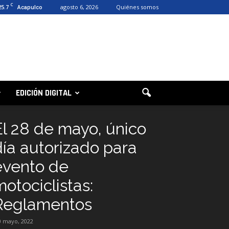
C
25.7
agosto 6, 2026
Quiénes somos
Acapulco
EDICIÓN DIGITAL
El 28 de mayo, único
día autorizado para
evento de
otociclistas:
Reglamentos
0 mayo, 2022