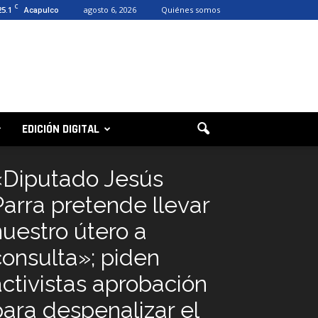
C
25.1
agosto 6, 2026
Quiénes somos
Acapulco
EDICIÓN DIGITAL
«Diputado Jesús
Parra pretende llevar
nuestro útero a
consulta»; piden
activistas aprobación
para despenalizar el