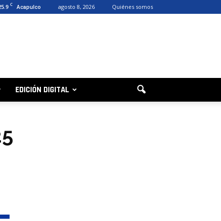
C
25.9
agosto 8, 2026
Quiénes somos
Acapulco
EDICIÓN DIGITAL
25