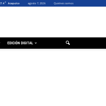
C
27.4
agosto 7, 2026
Quiénes somos
Acapulco
EDICIÓN DIGITAL