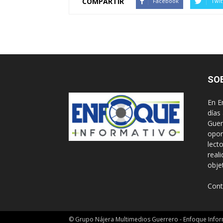
COMPARTIR
Facebook
Twit
SO
En E
días
Guer
opor
lect
real
obje
Cont
© Grupo Nájera Multimedios Guerrero - Enfoque Infor