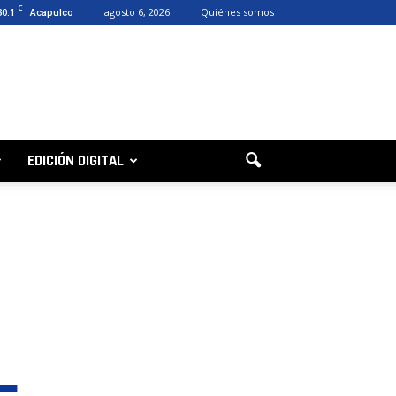
C
30.1
agosto 6, 2026
Quiénes somos
Acapulco
EDICIÓN DIGITAL