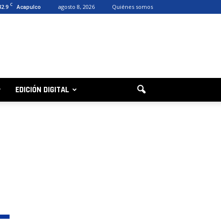
C
32.9
agosto 8, 2026
Quiénes somos
Acapulco
EDICIÓN DIGITAL