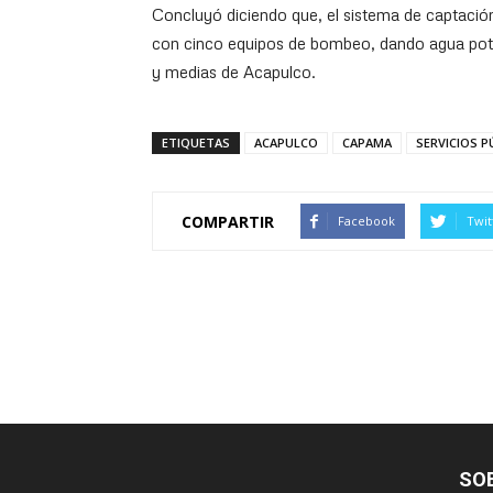
Concluyó diciendo que, el sistema de captaci
con cinco equipos de bombeo, dando agua potabl
y medias de Acapulco.
ETIQUETAS
ACAPULCO
CAPAMA
SERVICIOS P
COMPARTIR
Facebook
Twit
SO