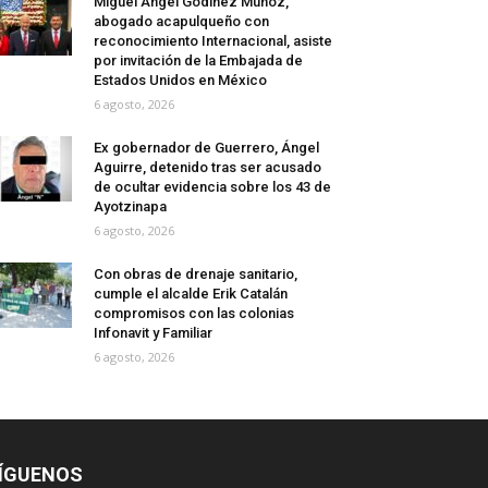
Miguel Ángel Godínez Muñoz,
abogado acapulqueño con
reconocimiento Internacional, asiste
por invitación de la Embajada de
Estados Unidos en México
6 agosto, 2026
Ex gobernador de Guerrero, Ángel
Aguirre, detenido tras ser acusado
de ocultar evidencia sobre los 43 de
Ayotzinapa
6 agosto, 2026
Con obras de drenaje sanitario,
cumple el alcalde Erik Catalán
compromisos con las colonias
Infonavit y Familiar
6 agosto, 2026
ÍGUENOS